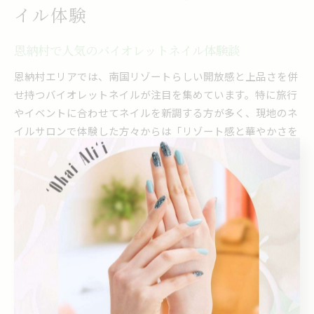
イル体験
恩納村で人気のバイオレットネイル体験談
恩納村エリアでは、南国リゾートらしい開放感と上品さを併
せ持つバイオレットネイルが注目を集めています。特に旅行
やイベントに合わせてネイルを新調する方が多く、現地のネ
イルサロンで体験した方々からは「リゾート感と華やかさを
両立できた」「写真映えするカラーで旅の思い出がより特別
になった」といった声が寄せられています。
バイオレットカラーは肌なじみが良く、紫外線の強い沖縄で
も色褪せしにくい点が高評価です。また、恩納村のネイルサ
ロンでは、丁寧なカウンセリングを受けながら自分の好みに
合ったニュアンスを相談できるのが魅力。初めてバイオレッ
トネイルに挑戦する方も、スタッフの提案で安心してデザイ
ンを選べると評判です。
リピーターの中には「滞在中にフットネイルも合わせて楽し