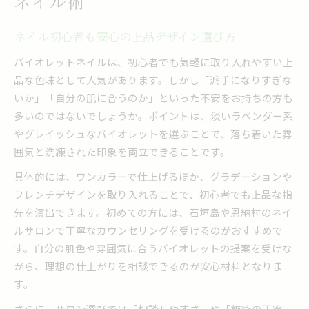
ネイル術
沖縄らしさを引き出すネイルデザインの秘訣
ネイルで楽しむ石垣島のおすすめスタイル
ネイル初心者も安心の上品デザイン選び方
季節感を演出するネイルの取り入れ方提案
バイオレットネイルは、初心者でも気軽に取り入れやすい上
恩納村で楽しむ季節感あふれるネイル体験
品な色味として人気があります。しかし「派手になりすぎな
恩納村で人気のバイオレットネイル体験談
いか」「自分の肌に合うのか」といった不安をお持ちの方も
多いのではないでしょうか。ポイントは、淡いラベンダー系
季節に合ったネイルデザインの楽しみ方
やグレイッシュなバイオレットを選ぶことで、落ち着いた雰
リゾート旅行で映えるネイルのポイント
囲気と洗練された印象を両立できることです。
ネイルサロン選びで重視すべき実用条件
具体的には、ワンカラーで仕上げるほか、グラデーションや
フットネイルも映えるおすすめの楽しみ方
フレンチデザインを取り入れることで、初心者でも上品な指
人気のバイオレットネイルを賢く楽しむには
先を演出できます。初めての方には、石垣島や恩納村のネイ
安いネイルでも上品に仕上げる方法とは
ルサロンで丁寧なカウンセリングを受けるのがおすすめで
予約時に役立つネイルサロン比較のコツ
す。自分の肌色や雰囲気に合うバイオレットの提案を受けな
バイオレットネイルの長持ちテクニック
がら、理想の仕上がりを相談できるのが安心材料となりま
おすすめサロンの選び方とチェックポイント
す。
石垣島マツエクとネイルの組み合わせ術
さらに、サロン選びでは「相談しやすさ」や「施術の丁寧