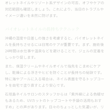
オレットネイルやリゾート系デザインの可否、オフやケアの
対応範囲も確認しましょう。これにより、当日のトラブルや
イメージ違いを未然に防げます。
バイオレットネイルの長持ちテクニック
沖縄の湿度や日差しの強さを考慮すると、バイオレットネイ
ルを長持ちさせるには日常のケアが重要です。まず、施術後
24時間は水仕事や温泉などを避けることで、ジェルの定着を
しっかり促します。
また、保湿クリームやネイルオイルで指先をこまめにケア
し、乾燥による浮きやヒビを防ぐことが長持ちの秘訣です。
特に海やプールに入る場合は、ネイル表面を守るトップコー
トを自宅で塗り直すとより安心です。
石垣島ネイルサロンのスタッフからは「紫外線による色褪せ
もあるため、UVカットのトップコートや手袋の活用もおす
すめ」との声があります。日々のちょっとした気遣いが、リ