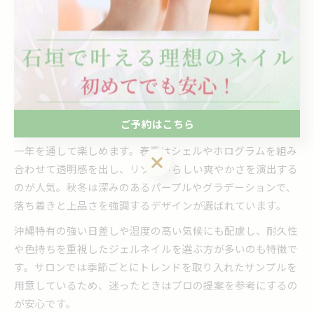
んだ」という方も多く、手元・足元ともにバイオレット系カ
ラーで統一することで、より一層リゾート気分を満喫できた
との体験談もあります。特にリゾートウェディングや女子旅
など、特別なシーンでの利用が目立っています。
季節に合ったネイルデザインの楽しみ方
ご予約はこちら
バイオレットネイルは、季節ごとにアレンジを加えることで
一年を通して楽しめます。春夏はシェルやホログラムを組み
ご予約はこちら
合わせて透明感を出し、リゾートらしい爽やかさを演出する
のが人気。秋冬は深みのあるパープルやグラデーションで、
落ち着きと上品さを強調するデザインが選ばれています。
沖縄特有の強い日差しや湿度の高い気候にも配慮し、耐久性
や色持ちを重視したジェルネイルを選ぶ方が多いのも特徴で
す。サロンでは季節ごとにトレンドを取り入れたサンプルを
用意しているため、迷ったときはプロの提案を参考にするの
が安心です。