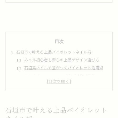
目次
石垣市で叶える上品バイオレットネイル術
ネイル初心者も安心の上品デザイン選び方
石垣島ネイルで差がつくバイオレット活用術
石垣島ネイルサロンで叶える理想の指先
安いネイルでも品よく見せるコツまとめ
おすすめネイルサロンの選び方と比較ポイント
リゾート気分高まるネイルデザインの選び方
リゾート映えするバイオレットネイルの魅力
石垣市で叶える上品バイオレット
南国に映えるネイルカラーの選び方ガイド