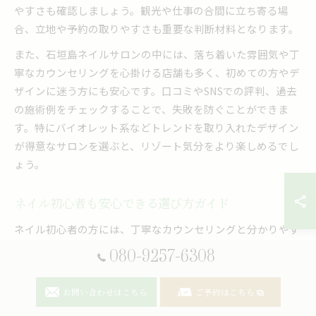
やすさも確認しましょう。観光や仕事の合間に立ち寄る場
合、立地や予約の取りやすさも重要な判断材料となります。
また、石垣島ネイルサロンの中には、落ち着いた雰囲気や丁
寧なカウンセリングを心掛ける店舗も多く、初めての方やデ
ザインに迷う方にも安心です。口コミやSNSでの評判、過去
の施術例をチェックすることで、失敗を防ぐことができま
す。特にバイオレット系などトレンドを取り入れたデザイン
が得意なサロンを選ぶと、リゾート気分をより楽しめるでし
ょう。
ネイル初心者も安心できる選び方ガイド
ネイル初心者の方には、丁寧なカウンセリングと分かりやす
い説明を行うサロンの利用がおすすめです。石垣市や恩納村
080-9257-6308
のネイルサロンでは、肌や雰囲気に合わせた色味やデザイン
提案を行うケースが多く、不安な点や疑問にも親身に対応し
お問い合わせはこちら
ご予約はこちら
てくれます。初めての方でも、施術前に料金や所要時間、デ