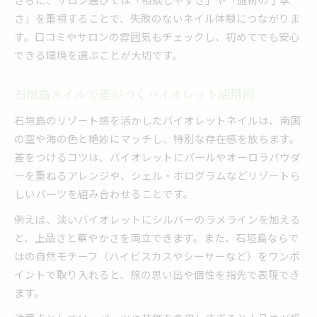
南国旅先ならではのネイル魅力を再発見
さ」を重視することで、失敗のないネイル体験につながりま
石垣島で体験できるネイルの新しい楽しみ方
す。口コミやサロンの雰囲気もチェックし、初めてでも安心
できる環境を選ぶことが大切です。
旅先のネイルで気分が変わる理由と効果
リゾートネイルで特別感を演出する秘訣
石垣島ネイルで差がつくバイオレット活用術
ネイルサロンの利便性を重視する選び方
石垣島のリゾート感を活かしたバイオレットネイルは、南国
旅の思い出に残るネイルデザインとは
の空や海の色と絶妙にマッチし、特別な存在感を放ちます。
理想のネイル選びを徹底サポートする本記事
差をつけるコツは、バイオレットにパールやオーロラパウダ
石垣ネイルサロン選びの最終チェックポイント
ーを重ねるアレンジや、シェル・ホログラムなどリゾートら
ネイル初心者も安心できる選び方ガイド
しいパーツを組み合わせることです。
自分に合うサロンを見極めるための視点
例えば、淡いバイオレットにシルバーのラメラインを加える
バイオレットネイルの最新トレンド紹介
と、上品さと華やかさを両立できます。また、石垣島ならで
サロン予約前に知りたい注意点まとめ
はの自然モチーフ（ハイビスカスやシーサーなど）をワンポ
イントで取り入れると、旅の思い出や個性を指先で表現でき
ます。