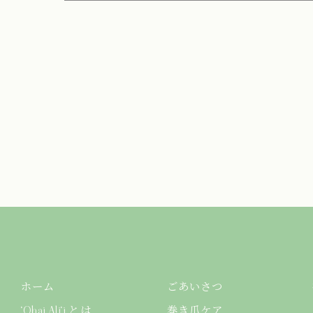
ホーム
ごあいさつ
‘Ohai Ali‘i とは
巻き爪ケア