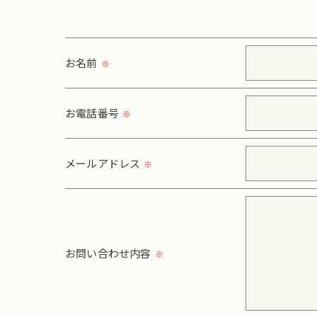
取得した個人情報を第三者に提供することはいた
＜個人情報の委託について＞
お名前
※
当社では、利用目的の達成に必要な範囲において
これらの委託先に対しては個人情報保護契約等の
お電話番号
※
＜個人情報の安全管理＞
当社では、個人情報の漏洩等がなされないよう、
メールアドレス
※
＜個人情報を与えなかった場合に生じる結果＞
必要な情報を頂けない場合は、それに対応した当
＜個人情報の開示･訂正・削除･利用停止の手続に
お問い合わせ内容
※
当社では、お客様の個人情報の開示･訂正･削除
ご本人である事を確認のうえ、対応させて頂きま
個人情報の開示･訂正･削除・利用停止の具体的