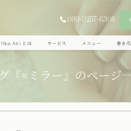
080-9257-6308
‘Ohai Ali‘i とは
サービス
メニュー
巻き
グ『#ミラー』のページ