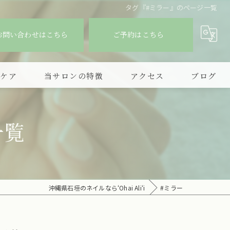
タグ『#ミラー』のページ一覧
お問い合わせはこちら
ご予約はこちら
爪ケア
当サロンの特徴
アクセス
ブログ
デザイン
一覧
持ち込み
フィルイン
シンプル
沖縄県石垣のネイルなら‘Ohai Ali‘i
#ミラー
ニュアンスアート