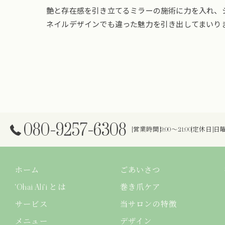
艶と存在感を引き立てるミラーの施術に力を入れ、
ネイルデザインでも違った魅力を引き出してまいり
080-9257-6308
[営業時間]9:00～21:00[定休日]
ホーム
ごあいさつ
‘Ohai Ali‘i とは
巻き爪ケア
サービス
当サロンの特徴
メニュー
デザイン