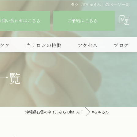
タグ『#ちゅるん』のページ一覧
お問い合わせはこちら
ご予約はこちら
爪ケア
当サロンの特徴
アクセス
ブログ
デザイン
一覧
持ち込み
フィルイン
シンプル
沖縄県石垣のネイルなら‘Ohai Ali‘i
#ちゅるん
ニュアンスアート