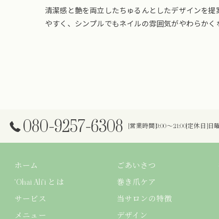
清潔感と艶を両立したちゅるんとしたデザインを提
やすく、シンプルでもネイルの雰囲気がやわらかく
080-9257-6308
[営業時間]9:00～21:00[定休日]
ホーム
ごあいさつ
‘Ohai Ali‘i とは
巻き爪ケア
サービス
当サロンの特徴
メニュー
デザイン