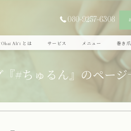
080-9257-6308
‘Ohai Ali‘i とは
サービス
メニュー
巻き
グ『#ちゅるん』のページ