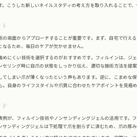
す。こうした新しいネイルスタディの考え方を取り入れることで、
ネイルオフ時に大切なポイントとは
ネイルオフで自爪を守る正しい手順と注意点
ント
ネイルを傷めないオフ方法の基本ステップ
オフだけの利用でも安心なネイルケア術
術の両面からアプローチすることが重要です。まず、自宅で行え
自宅でできる爪に優しいネイルオフ方法
となるため、毎日のケアが欠かせません。
ネイルオフ時に押さえるべき保湿とケアポイント
傷めにくい技術を選択するのがおすすめです。フィルインは、ジ
ライフスタイルに合うネイル活用術
ンセリング時に自爪の状態をしっかり伝え、適切な施術方法を提案
ネイル選びは生活スタイルとの相性が重要
してしまい爪が薄くなったという声もあります。逆に、こまめな保
シーン別ネイルの楽しみ方と工夫ポイント
も。自身のライフスタイルや爪質に合わせたケアポイントを見極
仕事やイベントに最適なネイル活用術を紹介
長く楽しめるネイルと自爪ケアの両立方法
ンド
ライフスタイル別ネイルの選び方を解説
表例が、フィルイン技術やノンサンディングジェルの活用です。フ
健やかな指先を保つ秘訣まとめ
ンサンディングジェルは下処理で爪を削らずに済むため、爪の厚み
ネイルケアとオフが健康な指先を支える理由