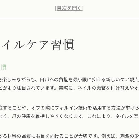
傷みにくいネイルケア方法の最新トレンド
ネイルで自爪を健やかに保つコツとは
毎日のネイルケアが自爪を強くする理由
傷みにくいネイルの選び方を解説
ネイルケア習慣
ネイルを傷めにくくする選び方の基本
自分に合った低負担ネイルの選択ポイント
ネイルの種類別ダメージ比較と選び方
習慣
ネイルスタディで学ぶ賢いネイル選びのコツ
爪に優しいネイルの見分け方を徹底解説
を楽しみながらも、自爪への負担を最小限に抑える新しいケア観点
とがより注目されています。実際に、ネイルの頻繁な付け替えや
ジェルとマニキュアの違い徹底比較
ネイルの持ちと負担で比較するジェルとマニキュア
底することや、オフの際にフィルイン技術を活用する方法が挙げ
ジェルネイルとマニキュアの特徴と選び方
なく、爪の健康を維持しやすくなります。これにより、ネイルを楽
ネイル初心者が知りたい両者の違いと適性
爪の健康を考えたネイル選択のポイント
する材料の品質にも目を向けることが大切です。例えば、刺激の
生活に合うネイルはどっち？メリット徹底解説