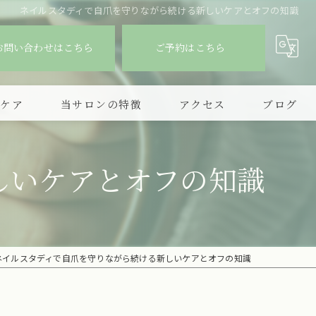
ネイルスタディで自爪を守りながら続ける新しいケアとオフの知識
お問い合わせはこちら
ご予約はこちら
爪ケア
当サロンの特徴
アクセス
ブログ
デザイン
しいケアとオフの知識
持ち込み
フィルイン
シンプル
ネイルスタディで自爪を守りながら続ける新しいケアとオフの知識
ニュアンスアート