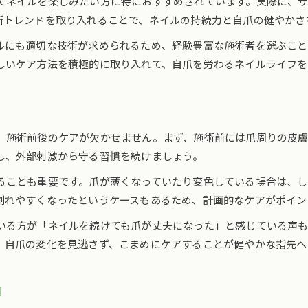
てネイルを楽しみたい方に特におすすめされています。実際に、
自爪を守るために意識したい日常ケアのコツ
新トレンドを取り入れることで、ネイルの持続力と自爪の健やかさ
ネイルスタディ実践者が語る健康維持の心得
ルにも適切な技術が求められるため、経験豊富な施術者を選ぶこと
指先の美しさを保つための継続的なケア方法
しいケア方法を積極的に取り入れて、自爪を労わるネイルライフを
ネイルと自爪のバランスを取る生活習慣
、施術前後のケアが欠かせません。まず、施術前には爪周りの皮
し、外部刺激から守る習慣を続けましょう。
ることも重要です。爪が薄くなっていたり変色している場合は、
ご予約はこちら
ご予約はこちら
割れやすくなったというケースもあるため、計画的なケアがポイン
いる方が「ネイルを続けても爪が丈夫になった」と感じている声
。自爪の変化を見逃さず、こまめにケアすることが健やかな指先へ
由