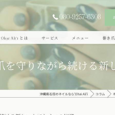
080-9257-6308
‘Ohai Ali‘i とは
サービス
メニュー
巻き
爪を守りながら続ける新
沖縄県石垣のネイルなら‘Ohai Ali‘i
コラム