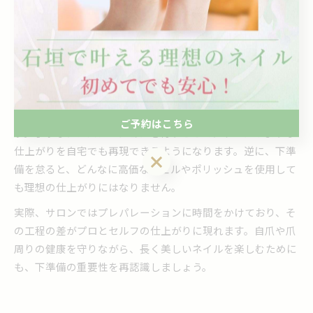
ロンのネイリストの技術や工程を参考に自分の作業を見直す
のもおすすめです。焦らず丁寧に進めることが、美しく長持
ちするネイルへの近道です。
仕上がりの差はネイル下準備で決まる
ネイルの美しさや持続力は、下準備の質で大きく変わりま
ご予約はこちら
す。丁寧なプレパレーションを行うことで、サロンのような
仕上がりを自宅でも再現できるようになります。逆に、下準
ご予約はこちら
備を怠ると、どんなに高価なジェルやポリッシュを使用して
も理想の仕上がりにはなりません。
実際、サロンではプレパレーションに時間をかけており、そ
の工程の差がプロとセルフの仕上がりに現れます。自爪や爪
周りの健康を守りながら、長く美しいネイルを楽しむために
も、下準備の重要性を再認識しましょう。