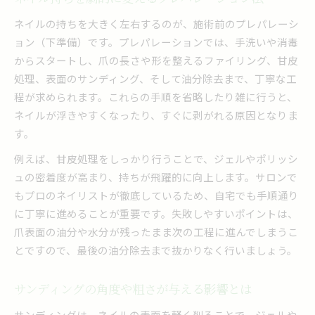
ネイルの持ちを大きく左右するのが、施術前のプレパレーシ
ョン（下準備）です。プレパレーションでは、手洗いや消毒
からスタートし、爪の長さや形を整えるファイリング、甘皮
処理、表面のサンディング、そして油分除去まで、丁寧な工
程が求められます。これらの手順を省略したり雑に行うと、
ネイルが浮きやすくなったり、すぐに剥がれる原因となりま
す。
例えば、甘皮処理をしっかり行うことで、ジェルやポリッシ
ュの密着度が高まり、持ちが飛躍的に向上します。サロンで
もプロのネイリストが徹底しているため、自宅でも手順通り
に丁寧に進めることが重要です。失敗しやすいポイントは、
爪表面の油分や水分が残ったまま次の工程に進んでしまうこ
とですので、最後の油分除去まで抜かりなく行いましょう。
サンディングの角度や粗さが与える影響とは
サンディングは、ネイルの表面を軽く削ることで、ジェルや