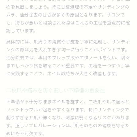
程を見直しましょう。特に甘皮処理の不足やサンディングの
ムラ、油分除去の甘さが多くの原因となります。サロンで
も、持ちが悪いと相談された際はこれらの工程を重点的に確
認しています。
具体的には、爪周りの角質や甘皮を丁寧に処理し、サンディ
ングの際は力を入れすぎず均一に行うことがポイントです。
油分除去では、専用のプレップ液やエタノールを使い、隅々
までしっかり拭き取ることが重要です。工程を一つずつ丁寧
に実践することで、ネイルの持ちが大きく改善します。
二枚爪や痛みを防ぐ正しい下準備の重要性
下準備が不十分なままネイルを施すと、二枚爪や爪の痛みと
いったトラブルが起きやすくなります。特にサンディングで
削りすぎると爪が薄くなり、刺激に弱くなるリスクがありま
す。正しいプレパレーションは、爪そのものの健康を守るた
めにも不可欠です。