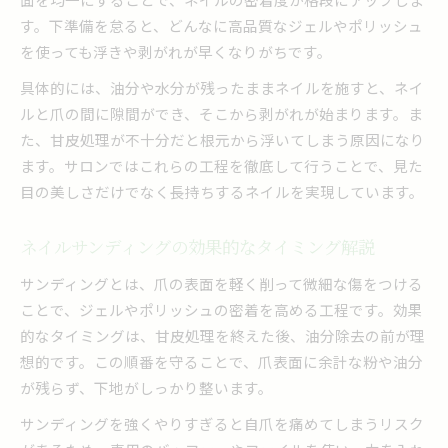
ネイルサンディングの力加減と角度の秘密
す。下準備を怠ると、どんなに高品質なジェルやポリッシュ
マシンでのネイルプレパ時短テクニック解説
を使っても浮きや剥がれが早くなりがちです。
美しい仕上がりへ導くサンディングの選び方
具体的には、油分や水分が残ったままネイルを施すと、ネイ
ネイルプレナリーで失敗しないコツを紹介
ルと爪の間に隙間ができ、そこから剥がれが始まります。ま
た、甘皮処理が不十分だと根元から浮いてしまう原因になり
ジェイリーネイルでのサンディング活用法
ます。サロンではこれらの工程を徹底して行うことで、見た
時短で叶えるネイルプレパレーション入門
目の美しさだけでなく長持ちするネイルを実現しています。
忙しい人向けネイルプレパレーションの時短術
マシンを使ったネイル下準備のポイント紹介
ネイルサンディングの効果的なタイミング解説
短時間でも仕上がるネイルプレナリー手順
サンディングとは、爪の表面を軽く削って微細な傷をつける
時短しながらも持ちが良くなるネイル術
ことで、ジェルやポリッシュの密着を高める工程です。効果
ジェリーネイル派におすすめの時短下準備
的なタイミングは、甘皮処理を終えた後、油分除去の前が理
想的です。この順番を守ることで、爪表面に余計な粉や油分
が残らず、下地がしっかり整います。
サンディングを強くやりすぎると自爪を痛めてしまうリスク