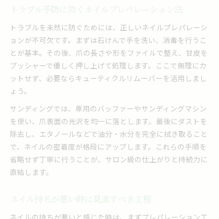
トラブル予防に効くネイルプレパレーション法
トラブルを未然に防ぐためには、正しいネイルプレパレーシ
ョンが不可欠です。まずは石けんで手を洗い、消毒を行うこ
とが基本。その後、爪の長さや形をファイルで整え、甘皮を
プッシャーで優しく押し上げて処理します。ここで無理にカ
ットせず、必要ならキューティクルリムーバーを活用しまし
ょう。
サンディングでは、専用のバッファーやサンディングマシン
を使い、爪表面の光沢を均一に落とします。最後にダストを
除去し、エタノールなどで油分・水分を完全に拭き取ること
で、ネイルの密着度が格段にアップします。これらの手順を
省略せず丁寧に行うことが、サロン級の仕上がりと持続力に
直結します。
ネイル持ちが悪い時に見直すべき工程
ネイルの持ちが悪いと感じた時は、まずプレパレーション工