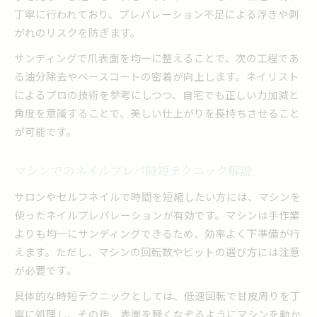
丁寧に行われており、プレパレーション不足による浮きや剥
がれのリスクを防ぎます。
サンディングで爪表面を均一に整えることで、次の工程であ
る油分除去やベースコートの密着が向上します。ネイリスト
によるプロの技術を参考にしつつ、自宅でも正しい力加減と
角度を意識することで、美しい仕上がりを長持ちさせること
が可能です。
マシンでのネイルプレパ時短テクニック解説
サロンやセルフネイルで時間を短縮したい方には、マシンを
使ったネイルプレパレーションが有効です。マシンは手作業
よりも均一にサンディングできるため、効率よく下準備が行
えます。ただし、マシンの回転数やビットの選び方には注意
が必要です。
具体的な時短テクニックとしては、低速回転で甘皮周りを丁
寧に処理し、その後、表面を軽くなぞるようにマシンを動か