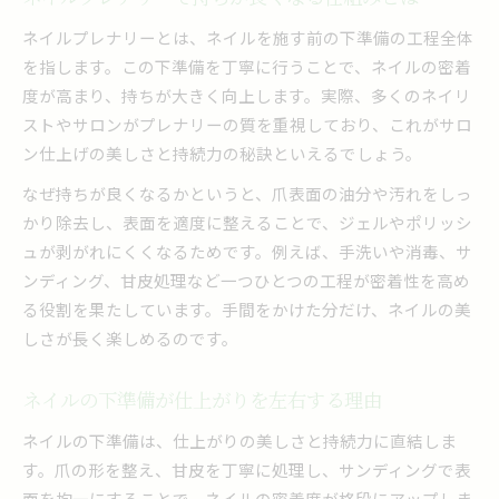
ネイルの仕上がりが変わる甘皮処理のポイント
ネイルプレナリーとは、ネイルを施す前の下準備の工程全体
ジェリーネイルに最適な下準備のコツを伝授
を指します。この下準備を丁寧に行うことで、ネイルの密着
仕上がり長持ちの秘訣はプレパ工程にあり
度が高まり、持ちが大きく向上します。実際、多くのネイリ
ネイル持ちを劇的に変えるプレパレーション法
ストやサロンがプレナリーの質を重視しており、これがサロ
ン仕上げの美しさと持続力の秘訣といえるでしょう。
サンディングの角度や粗さが与える影響とは
ネイル油分除去で持ちが良くなる理由を解説
なぜ持ちが良くなるかというと、爪表面の油分や汚れをしっ
プレパ工程で失敗しないネイルの秘訣とは
かり除去し、表面を適度に整えることで、ジェルやポリッシ
ュが剥がれにくくなるためです。例えば、手洗いや消毒、サ
仕上がりの差はネイル下準備で決まる
ンディング、甘皮処理など一つひとつの工程が密着性を高め
プレパレーション不足が招くトラブル対策
る役割を果たしています。手間をかけた分だけ、ネイルの美
ネイルプレパ不足によるリフトや浮きの原因
しさが長く楽しめるのです。
トラブル予防に効くネイルプレパレーション法
ネイル持ちが悪い時に見直すべき工程
ネイルの下準備が仕上がりを左右する理由
二枚爪や痛みを防ぐ正しい下準備の重要性
ネイルの下準備は、仕上がりの美しさと持続力に直結しま
プレパ不足サインと対策を徹底解説
す。爪の形を整え、甘皮を丁寧に処理し、サンディングで表
サンディングのコツで美しいネイルを実現
面を均一にすることで、ネイルの密着度が格段にアップしま