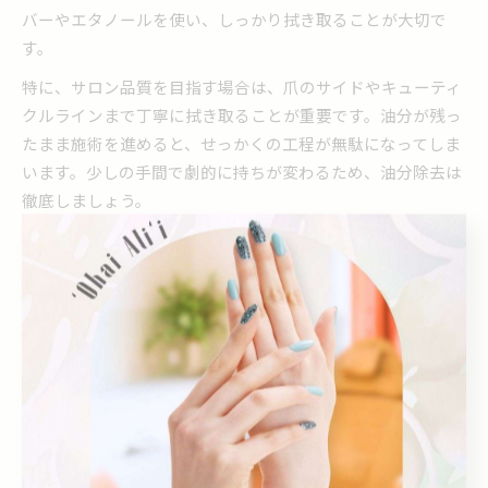
バーやエタノールを使い、しっかり拭き取ることが大切で
す。
特に、サロン品質を目指す場合は、爪のサイドやキューティ
クルラインまで丁寧に拭き取ることが重要です。油分が残っ
たまま施術を進めると、せっかくの工程が無駄になってしま
います。少しの手間で劇的に持ちが変わるため、油分除去は
徹底しましょう。
プレパ工程で失敗しないネイルの秘訣とは
プレパレーション工程でよくある失敗は、手順の省略や雑な
作業です。例えば、サンディングを強くやりすぎて自爪を傷
めてしまったり、甘皮処理が不十分で浮きやすくなったりし
ます。失敗を防ぐためには、各工程の意味を理解し、丁寧さ
を意識することが大切です。
初心者の方は、工程ごとにチェックリストを作成し、一つひ
とつ確認しながら進めると失敗が減ります。また、ネイルサ