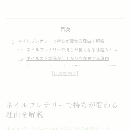
目次
ネイルプレナリーで持ちが変わる理由を解説
ネイルプレナリーで持ちが長くなる仕組みとは
ネイルの下準備が仕上がりを左右する理由
ネイルサンディングの効果的なタイミング解説
ジェリーネイルにも応用できるプレナリー術
ネイルプレパレーション不足による影響と防止
法
セルフ派が知るべきネイルの下準備法
ネイルプレナリーで持ちが変わる
自宅でできるネイルプレナリーの基本手順
理由を解説
ネイルプレパ マシン活用の注意点とコツ
時短で叶えるネイル下準備の実践方法とは
ネイルプレナリーで持ちが長くなる仕組みとは