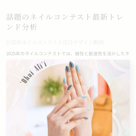
話題のネイルコンテスト最新トレ
ンド分析
2025年ネイルコンテスト注目デザイン動向
2025年のネイルコンテストでは、個性と創造性を活かしたネ
イルデザインが一層注目されています。中でも、ネイルアー
トコンテストやネイルコンテストデザイン部門では、シンプ
ルな中にも繊細なアートや色彩のバランスが重視される傾向
が見られます。最新トレンドとしては、ニュアンスカラーや
立体的な装飾を取り入れたデザインが審査員から高評価を得
ています。
なぜこのような傾向が強まっているのかというと、ネイルコ
ンテストの審査基準が「技術力」と「独創性」の両立を求め
ているためです。たとえば全日本ネイリスト選手権などの大
規模イベントでは、トレンド感とともに完成度の高さが求め