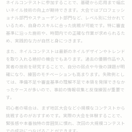
ネイルコンテストに参加することで、基礎から応用まで幅広
話題のネイルコンテスト最新トレンド分析
いネイル技術の向上が期待できます。大会ではプロフェッシ
2025年ネイルコンテスト注目デザイン動向
ョナル部門やスチューデント部門など、レベル別に分かれて
いるため、自身のスキルに合った挑戦が可能です。特に審査
最新ネイルコンテストチップ技術の解説
基準に沿った施術や、時間内での正確な作業が求められるた
全日本ネイリスト選手権で話題の傾向
め、実践的な力が自然と身につきます。
ネイル地区大会結果から読む流行色
また、ネイルコンテストは最新のネイルデザインやトレンド
tatネイルアートコンテストの特徴解説
を取り入れる絶好の機会でもあります。過去の優勝作品や入
入賞を目指すなら知りたい審査基準とは
賞者の技術を研究することで、自分の弱点や今後の課題が明
ネイルコンテスト審査基準の基本を解説
確になり、練習のモチベーションも高まります。失敗例とし
入賞へ導くネイル技術力と仕上がりの差
ては、準備不足や審査基準の理解不足で本領を発揮できなか
モデル選びで変わるネイル評価ポイント
ったケースが多いので、事前の情報収集と反復練習が重要で
審査で重視されるネイル作品の特徴
す。
ネイルコンテストでよくある減点例を知る
初心者の場合は、まず地区大会など小規模なコンテストから
注目集まるネイルデザインの傾向解説
挑戦するのがおすすめです。実際の大会を体験することで、
ネイルコンテスト優勝作品に学ぶ色使い
緊張感や本番独特の雰囲気に慣れ、次回の大規模コンテスト
での成功につなげることができます。
人気デザインで見るネイルの進化傾向