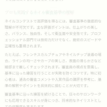
2025年注目のネイルアート表現法
プロも実践するネイル審査基準の理解
審査員が評価するネイルデザイン特徴
ネイルコンテストで高評価を得るには、審査基準の徹底的な
ネイルコンテストで映えるテーマ選び
理解が不可欠です。主な評価ポイントは、仕上がりの美し
チップ活用で勝つネイル技術のコツ
さ、バランス、独自性、そして衛生面や安全性です。プロフ
ネイルコンテストチップ制作の基本手順
ェッショナル部門では技術力だけでなく、施術のスピードや
チップ部門で光るネイル技術の磨き方
正確性も重視されます。
ネイルチップ仕上げで差がつくポイント
たとえば、フレンチスカルプチュアやネイルチップ装着の場
コンテスト用ネイルチップの選び方解説
合、ラインの均一さやカーブの美しさ、表面の滑らかさなど
tatネイルチップコンテスト対策の秘訣
細部まで厳しくチェックされます。審査員の視点を意識し、
基準に沿った練習を行うことが失敗を防ぐコツです。特に初
心者は、過去の審査コメントや入賞作品の講評を参考に、基
準の解釈やポイントを具体的に掴むことが大切です。
審査基準に沿った練習を続けることで、日々のサロンワーク
にも応用できるスキルが身につき、将来的なネイリストとし
ての信頼度も高まります。