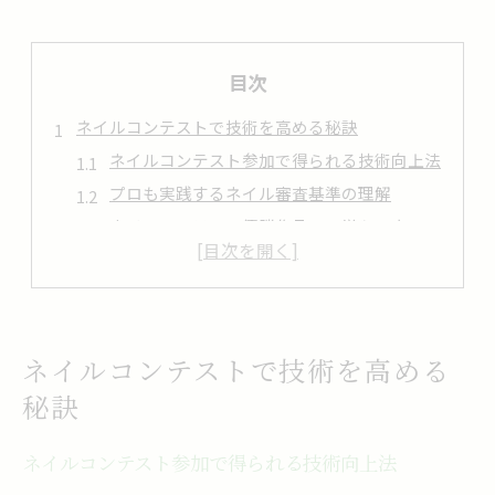
目次
ネイルコンテストで技術を高める秘訣
ネイルコンテスト参加で得られる技術向上法
プロも実践するネイル審査基準の理解
ネイルコンテスト優勝作品から学ぶ工夫
トレンド意識したネイル練習のポイント
ネイル技術を磨く大会活用術の実例
挑戦を通じて磨くネイルの魅力と実力
ネイルコンテスト挑戦が生む成長の実感
ネイルコンテストで技術を高める
実力と個性を引き出すネイル表現力強化
秘訣
ネイルコンテストで評価される魅力とは
経験者が語るネイル挑戦の価値と成果
ネイルコンテスト参加で得られる技術向上法
自分らしいネイルデザインを磨く思考法