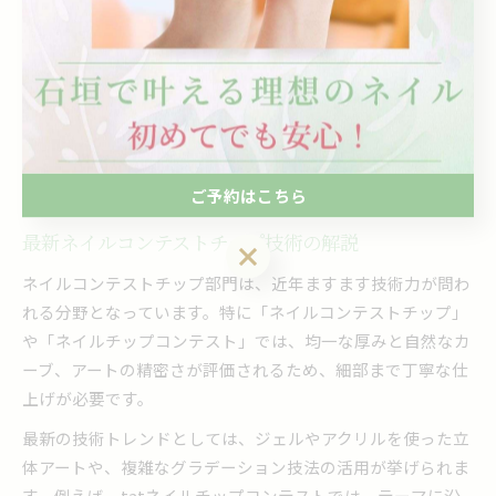
られるため、日々の練習や情報収集が欠かせません。
実際に入賞作品を見ると、流行色を巧みに取り入れたネイル
や、和洋折衷のテクニックを用いたデザインが多く見受けら
れます。これから挑戦する方は、最新のネイルコンテスト
2025の情報を積極的にチェックし、自分の持ち味を最大限に
活かすことが成功のポイントです。
ご予約はこちら
最新ネイルコンテストチップ技術の解説
ご予約はこちら
ネイルコンテストチップ部門は、近年ますます技術力が問わ
れる分野となっています。特に「ネイルコンテストチップ」
や「ネイルチップコンテスト」では、均一な厚みと自然なカ
ーブ、アートの精密さが評価されるため、細部まで丁寧な仕
上げが必要です。
最新の技術トレンドとしては、ジェルやアクリルを使った立
体アートや、複雑なグラデーション技法の活用が挙げられま
す。例えば、tatネイルチップコンテストでは、テーマに沿