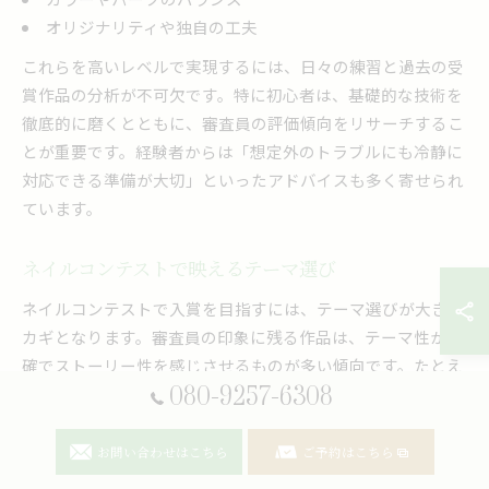
オリジナリティや独自の工夫
これらを高いレベルで実現するには、日々の練習と過去の受
賞作品の分析が不可欠です。特に初心者は、基礎的な技術を
徹底的に磨くとともに、審査員の評価傾向をリサーチするこ
とが重要です。経験者からは「想定外のトラブルにも冷静に
対応できる準備が大切」といったアドバイスも多く寄せられ
ています。
ネイルコンテストで映えるテーマ選び
ネイルコンテストで入賞を目指すには、テーマ選びが大きな
カギとなります。審査員の印象に残る作品は、テーマ性が明
確でストーリー性を感じさせるものが多い傾向です。たとえ
080-9257-6308
ば「四季」「日本文化」「未来的デザイン」など、具体的か
つ独創的なテーマ設定が評価されやすいです。
お問い合わせはこちら
ご予約はこちら
テーマ選びの際は、自分の得意分野やトレンドを踏まえたう