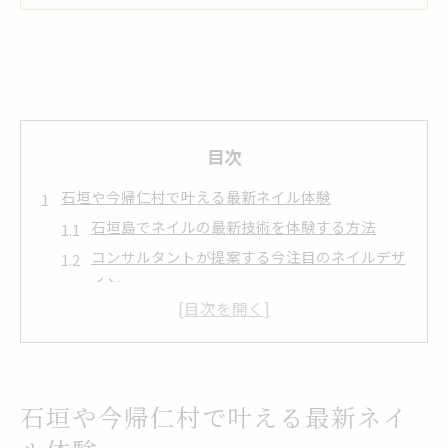
目次
石垣や今帰仁村で叶える最新ネイル体験
石垣島でネイルの最新技術を体験する方法
コンサルタントが提案する今注目のネイルデザ
イン
地元で人気のネイルサロン選びのポイント解説
石垣島で安いネイルサービスを賢く利用するコ
ツ
ネイル初心者も安心のサロンカウンセリング体
石垣や今帰仁村で叶える最新ネイ
験談