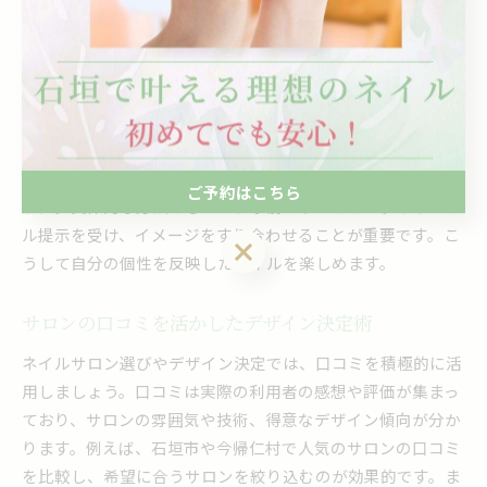
コンサルタントと作る自分らしいネイル体験
ネイルコンサルタントを活用することで、自分らしいネイル
体験が手に入ります。コンサルタントは、専門知識を活かし
て一人ひとりの希望や悩みに応じたアドバイスを提供しま
す。たとえば、色選びやデザインの傾向をヒアリングし、肌
色や指の形に合う提案を行うことで、より満足できる仕上が
ご予約はこちら
りに。具体的な方法としては、事前カウンセリングやサンプ
ル提示を受け、イメージをすり合わせることが重要です。こ
ご予約はこちら
うして自分の個性を反映したネイルを楽しめます。
サロンの口コミを活かしたデザイン決定術
ネイルサロン選びやデザイン決定では、口コミを積極的に活
用しましょう。口コミは実際の利用者の感想や評価が集まっ
ており、サロンの雰囲気や技術、得意なデザイン傾向が分か
ります。例えば、石垣市や今帰仁村で人気のサロンの口コミ
を比較し、希望に合うサロンを絞り込むのが効果的です。ま