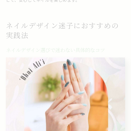
ネイルデザイン迷子におすすめの
実践法
ネイルデザイン選びで迷わない具体的なコツ
まず、ネイルデザイン選びで迷わないためには、自分のライ
フスタイルや好みに合ったテーマを明確にすることが大切で
す。理由は、目的やシーンに合わせたデザインを選ぶこと
で、長く満足できるからです。例えば、仕事やイベントに合
わせてカラーやパーツを選ぶと失敗しにくくなります。さら
に、季節感や地域性も意識し、石垣市や今帰仁村の自然をイ
メージしたデザインを取り入れるのも効果的です。こうした
具体的なポイントを押さえることで、納得のいくネイルデザ
イン選びが実現できます。