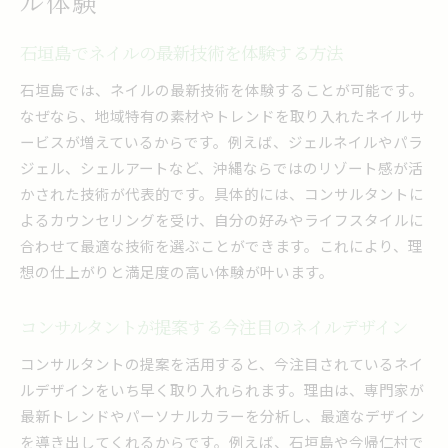
ル体験
夜にも通える沖縄ネイルで自分磨きを楽しむ
トレンドネイルを楽しむための賢い選び方
石垣島でネイルの最新技術を体験する方法
トレンドネイルを叶えるためのサロン比較術
石垣島では、ネイルの最新技術を体験することが可能です。
おすすめのネイルサロン選び方と活用ポイント
なぜなら、地域特有の素材やトレンドを取り入れたネイルサ
コンサルタント視点で選ぶ最旬ネイル体験の魅
ービスが増えているからです。例えば、ジェルネイルやパラ
力
ジェル、シェルアートなど、沖縄ならではのリゾート感が活
求人情報から見るネイルサロンの選び方ガイド
かされた技術が代表的です。具体的には、コンサルタントに
話題のネイル技術で個性を引き出すコツを伝授
よるカウンセリングを受け、自分の好みやライフスタイルに
ネイルの持ちと美しさを両立させる選択基準
合わせて最適な技術を選ぶことができます。これにより、理
想の仕上がりと満足度の高い体験が叶います。
ネイルコンサルタント活用で理想の指先へ
ネイルコンサルタントが叶える理想デザイン提
コンサルタントが提案する今注目のネイルデザイン
案
ネイル技術向上のためのコンサルタント活用法
コンサルタントの提案を活用すると、今注目されているネイ
サロン選びで失敗しないためのアドバイス集
ルデザインをいち早く取り入れられます。理由は、専門家が
最新トレンドやパーソナルカラーを分析し、最適なデザイン
安いだけじゃない！技術も重視した選び方
を導き出してくれるからです。例えば、石垣島や今帰仁村で