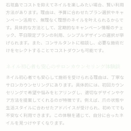
石垣島で高評価ネイルを賢く探す方法
石垣島でコストを抑えてネイルを楽しみたい場合、賢い利用
今注目の沖縄ネイル事情を徹底解説
方法があります。理由は、予算に合わせたプラン選択やキャ
沖縄で話題のネイルデザイン最新動向を紹介
ンペーン活用で、無理なく理想のネイルを叶えられるからで
夜にも施術可能な沖縄のネイルサロン事情
す。具体的な方法として、定期的なキャンペーン情報のチェ
ック、平日限定プランの利用、シンプルデザインの選択が挙
沖縄のネイルサロン求人から見る業界トレンド
げられます。また、コンサルタントに相談し、必要な施術だ
おすすめネイルサロンの特徴と選び方ガイド
けをセレクトすることでコストダウンも可能です。
石垣島マツエクとの組み合わせを楽しむ方法
ネイルコンサルタントが伝える沖縄の魅力
ネイル初心者も安心のサロンカウンセリング体験談
コンサルタント視点で選ぶ石垣のネイル
ネイル初心者でも安心して施術を受けられる理由は、丁寧な
コンサルタント目線のネイルサロン選び方
サロンカウンセリングにあります。具体的には、初回カウン
求人数が多いサロンの魅力と選択理由を解説
セリングで希望や悩みをヒアリングし、適切なデザインやケ
ネイルおすすめポイントと選び方の実践例
ア方法を提案してくれるのが特徴です。例えば、爪の状態や
技術力が光る石垣のネイルサロンの見極め方
生活スタイルに合わせたアドバイスが受けられ、初めてでも
コンサルタント推奨のネイル体験活用術
不安なく利用できます。この体験を通じて、自分に合ったネ
イルを見つけやすくなります。
ネイルで自分らしさを表現するための提案