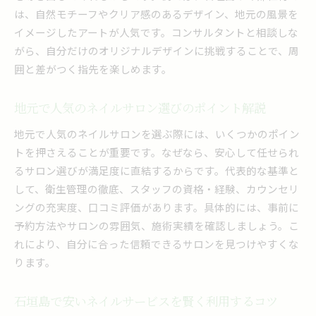
地元で信頼されるネイルコンサルタントの特徴
は、自然モチーフやクリア感のあるデザイン、地元の風景を
ネイルのお悩み相談に最適なコンサルティング
イメージしたアートが人気です。コンサルタントと相談しな
ネイルデザイン迷子におすすめの実践法
がら、自分だけのオリジナルデザインに挑戦することで、周
ネイルデザイン選びで迷わない具体的なコツ
囲と差がつく指先を楽しめます。
コンサルタントと作る自分らしいネイル体験
サロンの口コミを活かしたデザイン決定術
地元で人気のネイルサロン選びのポイント解説
トレンドを取り入れるネイルデザインの工夫
地元で人気のネイルサロンを選ぶ際には、いくつかのポイン
ネイル迷子でも安心のおすすめサポート法
トを押さえることが重要です。なぜなら、安心して任せられ
理想に近づくネイルデザイン相談の進め方
るサロン選びが満足度に直結するからです。代表的な基準と
して、衛生管理の徹底、スタッフの資格・経験、カウンセリ
安さと技術を両立するネイル探しのコツ
ングの充実度、口コミ評価があります。具体的には、事前に
安いネイルサロンでも妥協しない技術選び
予約方法やサロンの雰囲気、施術実績を確認しましょう。こ
ネイルの価格と仕上がりを比較するポイント
れにより、自分に合った信頼できるサロンを見つけやすくな
求人情報から見る技術に強いサロンの特徴
ります。
コンサルタントが教えるコスパ重視の選び方
お得にネイル体験をするための予約の工夫
石垣島で安いネイルサービスを賢く利用するコツ