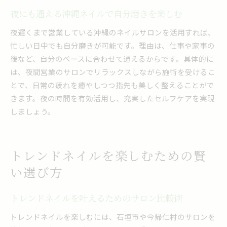
自分らしさを引き出すネイルの新提案
夜にも通える沖縄ネイルで自分磨きを楽しむ
自分に合うネイルデザインを発見する方法
夜遅くまで営業している沖縄のネイルサロンを活用すれば、
コンサルタントが提案する新しいネイル体験
忙しい日中でも自分磨きが可能です。理由は、仕事や家事の
ネイルサロンで叶える理想のセルフケア術
後など、自分のペースに合わせて通えるからです。具体的に
トレンドを取り入れて個性を活かすデザイン
は、夜間営業のサロンでリラックスしながら施術を受けるこ
おすすめネイルで自分らしさを磨くヒント
とで、日常の疲れを癒やしつつ指先も美しく整えることがで
ネイルで叶える毎日のポジティブ変化
きます。夜の時間を有効活用し、充実したセルフケアを実現
しましょう。
トレンドネイルを楽しむための賢
い選び方
トレンドネイルを叶えるためのサロン比較術
トレンドネイルを楽しむには、石垣市や今帰仁村のサロンを