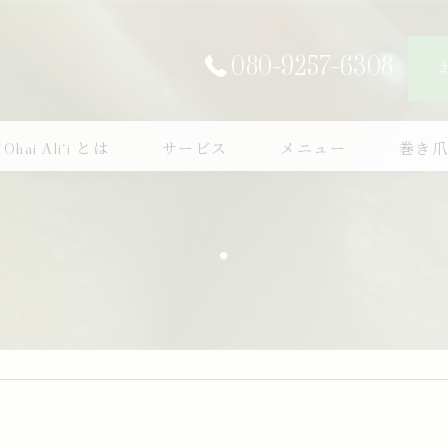
080-9257-6308
‘Ohai Ali‘i とは
サービス
メニュー
巻き
・